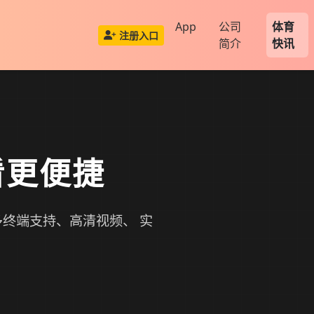
App
公司
体育
注册入口
简介
快讯
看更便捷
终端支持、高清视频、 实