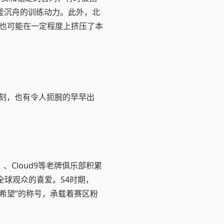
破釜沉舟的训练动力。此外，北
但也可能在一定程度上挤压了本
时刻，也有令人扼腕的早早出
）、Cloud9等老牌俱乐部积累
全球观众的喜爱。S4时期，
美希望”的称号，承载着赛区粉