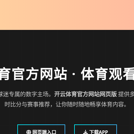
育官方网站
· 体育观
球迷专属的数字主场。
开云体育官方网站网页版
提供多
时比分与赛事推荐，让你随时随地畅享体育内容。
网页端入口
下载APP