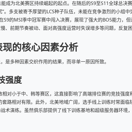
未能成为北美赛区持续崛起的起点。在随后的S9至S11全球总决
咒”。多支被寄予厚望的LCS种子队伍，未能在竞争激烈的小组中
uid曾在S9的MSI季中冠军赛中闯入决赛，展现了强大的BO5能力
慢、前期节奏被动、面对高强度运营时失误增多等问题，反复困扰
际表现的核心因素分析
稳，是多种因素交织作用的结果，而非单一原因所致。
技强度
数相对小于中、韩等赛区，这直接影响了高端排位赛的竞技强度
习的套路相对有限。此外，北美地域广阔，选手线上训练时常面临
的战术演练。虽然俱乐部提供了线下训练基地和超级服务器环境