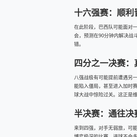
十六强赛：顺利
在此阶段，巴西队可能面对
会，预测在90分钟内解决战
错。
四分之一决赛：
八强战极有可能提前遭遇另
能陷入僵局，甚至进入加时
球大战中惊险过关。这正是
半决赛：通往决
来到四强，对手无弱旅，可
博弈极深的比赛，进球不会