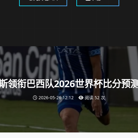
斯领衔巴西队2026世界杯比分预
2026-05-26 12:12
阅读 52 次