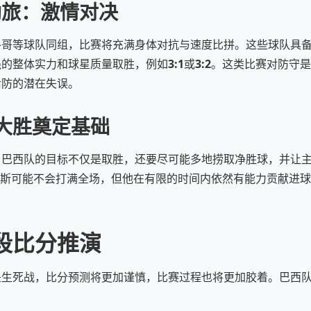
劲旅：激情对决
洛哥等球队同组，比赛将充满身体对抗与速度比拼。这些球队具
强的整体实力和球星质量取胜，例如
3:1
或
3:2
。这类比赛对防守是
后防的潜在失误。
大胜奠定基础
，巴西队的目标不仅是取胜，还要尽可能多地捞取净胜球，并让
斯可能不会打满全场，但他在有限的时间内依然有能力贡献进球
段比分推演
是生死战，比分预测将更加谨慎，比赛过程也将更加胶着。巴西
。