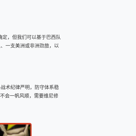
未确定，但我们可以基于巴西队
队、一支美洲或非洲劲旅，以
手战术纪律严明，防守体系稳
不会一帆风顺，需要维尼修