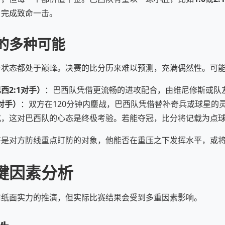
，完成致命一击。
的多种可能
与状态都处于巅峰。决赛的比分历来难以预测，充满偶然性。可
西2:1对手）
：巴西队凭借更流畅的进攻配合，由维尼修斯或队
对手）
：双方在120分钟内鏖战，巴西队凭借替补奇兵或球星的
式，这对巴西队的心态是终极考验。若能夺冠，比分将记载为点
将是对方防线重点盯防的对象，他能否在重压之下发挥水平，或
键因素分析
前纸面实力的推演，但实际比赛结果会受到多重因素影响。