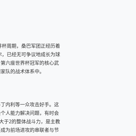
界杯周期，桑巴军团正经历着
尔，已经无可争议地成长为球
击第六座世界杯冠军的核心武
国家队的战术体系中。
马丁内利等一众攻击好手。这
赖个人能力解决问题，有时会
大于2的整体战斗力，是主教
要成为前场进攻的串联者与节