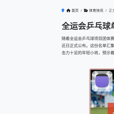
首页
体育快讯
正
全运会乒乓球
随着全运会乒乓球项目团体
近日正式公布。这份名单汇
击力十足的年轻小将，预示