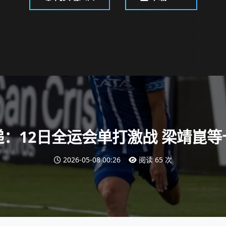
：12日全运会单打激战 梁靖崑
2026-05-08 00:26
阅读 65 次