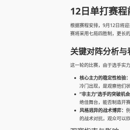
12日单打赛
根据赛程安排，9月12日将
赛将采用七局四胜制，更长
关键对阵分析与
这一轮的比赛，由于选手实
核心主力的稳定性检验
冷门出现，是观察他们
“非主力”选手的突破机
绝佳舞台，能否制造开
风格迥异的战术博弈：
的战术对抗，观众可以