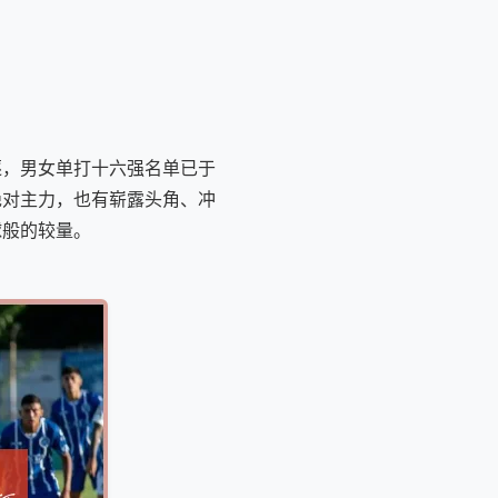
逐，男女单打十六强名单已于
绝对主力，也有崭露头角、冲
球般的较量。