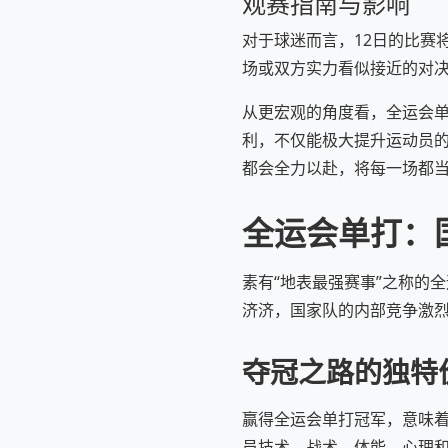
观赛指南与影响
对于球迷而言，12日的比赛
场或双方实力看似接近的对
从更宏观的角度看，全运会
利，不仅能极大提升运动员
都会全力以赴，将每一场都
全运会单打：
素有“地表最强赛事”之称的
济济，国家队的内部竞争激
夺冠之路的独特
赢得全运会单打冠军，意味
员技术、战术、体能、心理