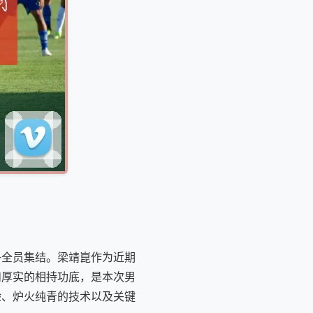
乎全员集结。梁靖崑作为近期
和厚实的相持功底，是本次男
验、炉火纯青的技术以及关键