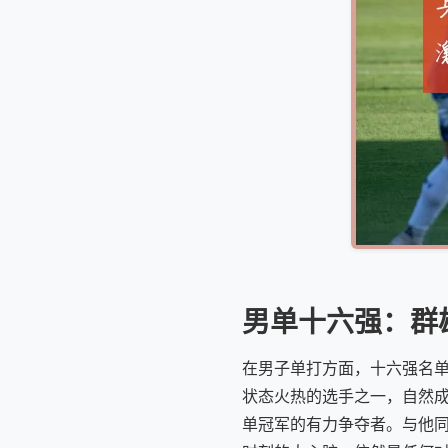
男单十六强：群
在男子单打方面，十六强名
状态火热的选手之一，自然
单冠军的有力争夺者。与他