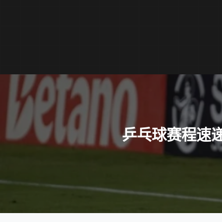
乒乓球赛程速递