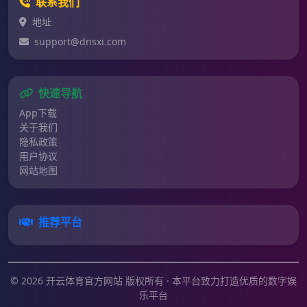
联系我们
地址
support@dnsxi.com
快速导航
App下载
关于我们
隐私政策
用户协议
网站地图
推荐平台
© 2026 开云体育官方网站 版权所有 · 本平台致力打造优质的数字娱
乐平台