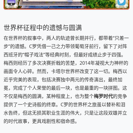
世界杯征程中的遗憾与圆满
在世界杯的叙事中，两人的轨迹曾长期并行，都带着“只差一
步”的遗憾。C罗凭借一己之力带领葡萄牙前行，留下了对阵
西班牙的“帽子戏法”等经典时刻，但最好成绩止步于四强。
梅西则经历了多次决赛折戟的苦楚，2014年凝视大力神杯的
画面令人心碎。然而，卡塔尔世界杯改变了这一切。梅西以
近乎完美的表现，包括决赛独中两元的传奇演出，最终加
冕，完成了个人荣誉的最后一块，也是最重的一块拼图。这
不仅是梅西的圆满，某种程度上，也为整个
梅罗时代
的竞争
提供了一个史诗般的终章。C罗的世界杯之旅虽以替补和泪
水告终，但这无损其职业生涯的伟大，只是让这段双雄并立
的时代故事，更具戏剧性和宿命感。