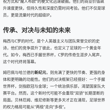
祝方式和“魔人布欧”的梗文化迅速破圈。他们的商业价值飙
升速度更快，但持久性和深度仍需时间考验。他们不仅是球
员，更是流量时代的超级IP。
传承、对决与未知的未来
梅西与C罗的时代，是个人英雄主义与团队荣誉交织的史
诗，他们的竞争提升了彼此，也定义了足球的一个黄金年
代。如今，梅西已手握世界杯，C罗的传奇生涯步入尾声，
这个时代终将落幕。
姆巴佩与哈兰德的
新纪元
，则充满了更快的节奏、更强的身
体和更明确的功能性。他们的对决框架已经搭好：一个手握
世界杯，剑指欧冠与金球；一个统治俱乐部，渴望国家队大
赛平台。然而，这个新时代可能不会重现“双骄”长期垄断的
局面。贝林厄姆、维尼修斯等更多天才正在涌现，足球世界
的权力格局可能从“两极”走向“多极”。