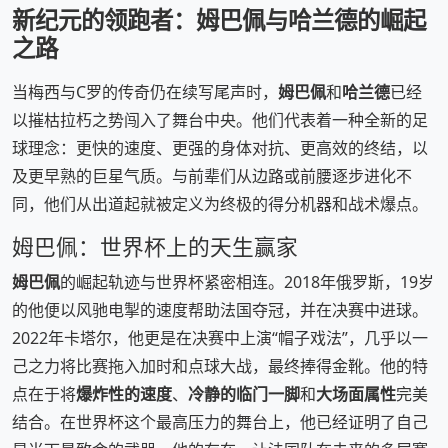
新纪元的领跑者：姆巴佩与哈兰德的崛起
之路
当梅西与C罗的传奇仍在续写尾声时，
姆巴佩
和
哈兰德
已经
以摧枯拉朽之势闯入了舞台中央。他们代表着一种全新的足
球理念：更快的速度、更强的身体对抗、更高效的终结，以
及更早熟的巨星气质。与前辈们从边路或前腰逐步进化不
同，他们从出道起就被定义为终极的得分机器和战术爆点。
姆巴佩：世界杯上的天生赢家
姆巴佩
的崛起轨迹与世界杯紧密相连。2018年俄罗斯，19岁
的他便以风驰电掣的速度帮助法国夺冠，并在决赛中进球。
2022年卡塔尔，他更是在决赛中上演“帽子戏法”，几乎以一
己之力将比赛拖入加时和点球大战，最终捧得金靴。他的特
点在于将
爆炸性的速度
、
冷静的临门一脚
和
大场面属性
完美
结合。在世界杯这个最高压力的舞台上，他已经证明了自己