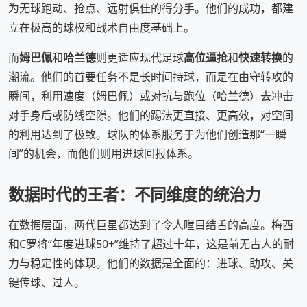
为无球跑动、抢点、远射俱佳的得分手。他们的成功，都建
立在极高的球权和战术自由度基础上。
而
姆巴佩
和
哈兰德
则更适应现代足球
高位逼抢
和
快速转换
的
潮流。他们的首要任务不是长时间持球，而是在由守转攻的
瞬间，利用速度（姆巴佩）或对抗与跑位（哈兰德）去冲击
对手身后或防线空隙。他们的踢法更直接、更高效，对空间
的利用达到了极致。球队的体系服务于为他们创造那“一瞬
间”的机会，而他们则用进球回报体系。
数据时代的王者：不同维度的统治力
在数据层面，两代巨星都达到了令人瞠目结舌的高度。梅西
和C罗将“年度进球50+”维持了超过十年，这是前无古人的耐
力与稳定性的体现。他们的数据是全面的：进球、助攻、关
键传球、过人。