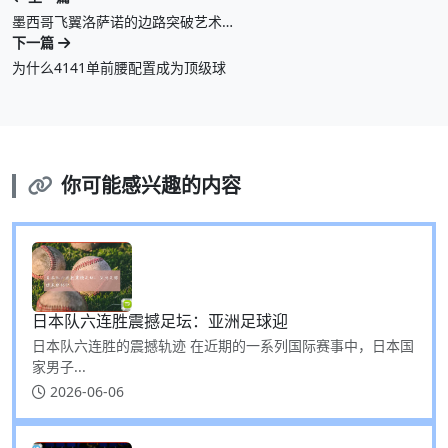
墨西哥飞翼洛萨诺的边路突破艺术…
下一篇
为什么4141单前腰配置成为顶级球
你可能感兴趣的内容
日本队六连胜震撼足坛：亚洲足球迎
日本队六连胜的震撼轨迹 在近期的一系列国际赛事中，日本国
家男子...
2026-06-06