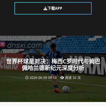
下载APP
世界杯球星对决：梅西C罗时代与姆巴
佩哈兰德新纪元深度分析
2026-06-09 09:53
阅读 32 次