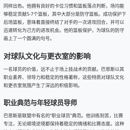
同样出色。他拥有良好的卡位习惯和篮板落点判断，场均能
够稳定贡献5-7个篮板，其中大部分是防守篮板。成功保护下
后场篮板，意味着直接终结了对手的一次进攻回合，并可以
迅速转化为己方的进攻机会。他的篮板保护，为球队的防守
画上了一个圆满的句号。
对球队文化与更衣室的影响
一名球员的价值，远不止于场上技战术的贡献。巴恩斯以其
职业素养、领导力和稳定的性格著称，这些特质对球队文化
和更衣室氛围产生了深远的积极影响。
职业典范与年轻球员导师
巴恩斯是联盟中有名的“职业球员”典范。他训练刻苦，比赛
专注，无论顺境逆境都保持着稳定的情绪和比赛态度。这种