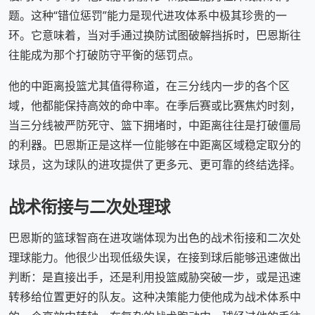
题。这种“错位惩罚”能力是现代进攻体系中极其珍贵的一
环。它意味着，当对手通过换防试图破解挡拆时，巴恩斯往
往能成为那个打破防守平衡的惩罚点。
他的中距离投篮尤其值得称道，在三分线内一步的各个区
域，他都能保持高效的命中率。在季后赛或比赛焦灼时刻，
当三分线被严防死守、篮下拥堵时，中距离往往是打破僵局
的利器。巴恩斯正是这样一位能够在中距离区域稳定取分的
球员，这为球队的进攻提供了更多元、更可靠的终结选择。
战术衔接与二次处理球
巴恩斯的篮球智商在进攻端体现为出色的战术衔接和二次处
理球能力。他很少出现低级失误，在接到球后能够迅速做出
判断：是直接出手，还是利用投篮威胁突破一步，或是迅速
转移给位置更好的队友。这种决策能力使他成为战术体系中