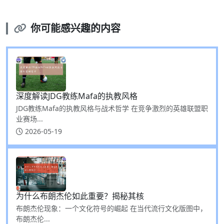
你可能感兴趣的内容
深度解读JDG教练Mafa的执教风格
JDG教练Mafa的执教风格与战术哲学 在竞争激烈的英雄联盟职
业赛场...
2026-05-19
为什么布朗杰伦如此重要？揭秘其核
布朗杰伦现象：一个文化符号的崛起 在当代流行文化版图中，
布朗杰伦...