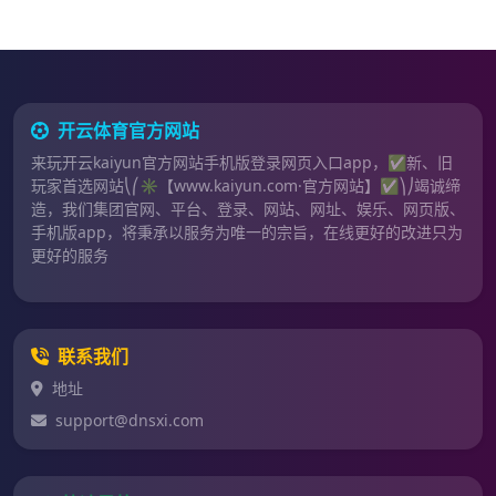
开云体育官方网站
来玩开云kaiyun官方网站手机版登录网页入口app，✅新、旧
玩家首选网站⎝⎛✳️【www.kaiyun.com·官方网站】✅⎞⎠竭诚缔
造，我们集团官网、平台、登录、网站、网址、娱乐、网页版、
手机版app，将秉承以服务为唯一的宗旨，在线更好的改进只为
更好的服务
联系我们
地址
support@dnsxi.com