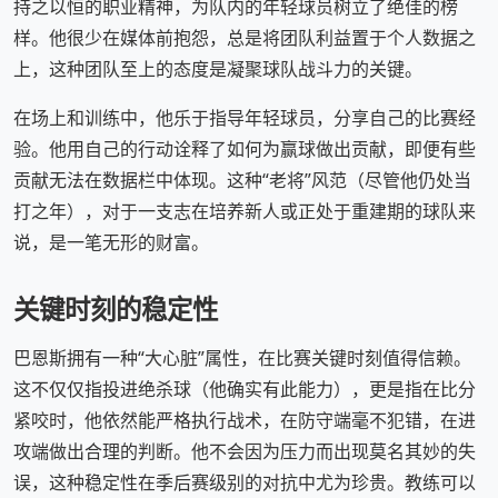
持之以恒的职业精神，为队内的年轻球员树立了绝佳的榜
样。他很少在媒体前抱怨，总是将团队利益置于个人数据之
上，这种团队至上的态度是凝聚球队战斗力的关键。
在场上和训练中，他乐于指导年轻球员，分享自己的比赛经
验。他用自己的行动诠释了如何为赢球做出贡献，即便有些
贡献无法在数据栏中体现。这种“老将”风范（尽管他仍处当
打之年），对于一支志在培养新人或正处于重建期的球队来
说，是一笔无形的财富。
关键时刻的稳定性
巴恩斯拥有一种“大心脏”属性，在比赛关键时刻值得信赖。
这不仅仅指投进绝杀球（他确实有此能力），更是指在比分
紧咬时，他依然能严格执行战术，在防守端毫不犯错，在进
攻端做出合理的判断。他不会因为压力而出现莫名其妙的失
误，这种稳定性在季后赛级别的对抗中尤为珍贵。教练可以