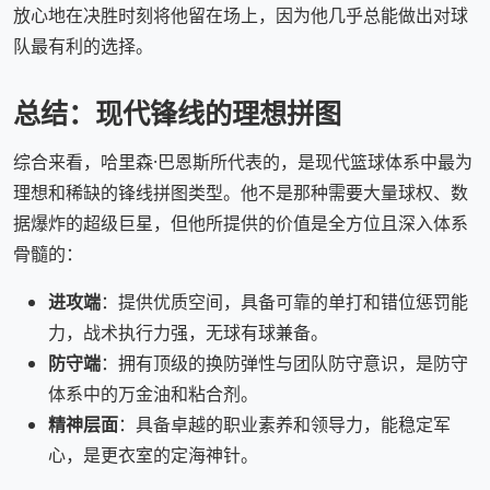
放心地在决胜时刻将他留在场上，因为他几乎总能做出对球
队最有利的选择。
总结：现代锋线的理想拼图
综合来看，哈里森·巴恩斯所代表的，是现代篮球体系中最为
理想和稀缺的锋线拼图类型。他不是那种需要大量球权、数
据爆炸的超级巨星，但他所提供的价值是全方位且深入体系
骨髓的：
进攻端
：提供优质空间，具备可靠的单打和错位惩罚能
力，战术执行力强，无球有球兼备。
防守端
：拥有顶级的换防弹性与团队防守意识，是防守
体系中的万金油和粘合剂。
精神层面
：具备卓越的职业素养和领导力，能稳定军
心，是更衣室的定海神针。