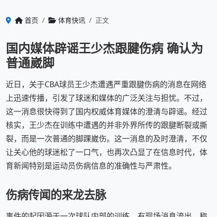
首页
体育快讯
正文
国内媒体辟谣王少杰跟腱伤病 确认为
普通崴脚
近日，关于CBA球员王少杰遭遇严重跟腱伤病的消息在网络
上迅速传播，引发了球迷和媒体的广泛关注与担忧。不过，
这一消息很快得到了国内权威体育媒体的澄清与辟谣。经过
核实，王少杰在训练中遭遇的并非外界所传的跟腱断裂或撕
裂，而是一次普通的脚踝崴伤。这一消息的及时澄清，不仅
让关心他的球迷松了一口气，也再次凸显了在信息时代，体
育新闻特别是运动员伤病信息的准确性与严肃性。
伤病传闻的来龙去脉
事件的起因源于一次球队内部的训练。有现场消息流出，称